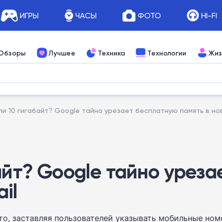
ИГРЫ
ЧАСЫ
ФОТО
HI-FI
Обзоры
Лучшее
Техника
Технологии
Жиз
ли 10 гигабайт? Google тайно урезает бесплатную память в но
айт? Google тайно урез
il
то, заставляя пользователей указывать мобильные ном