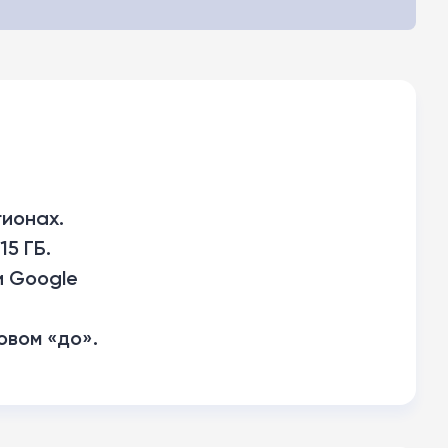
гионах.
5 ГБ.
и Google
овом «до».