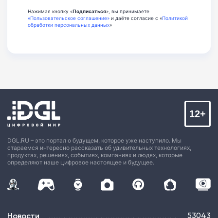
Нажимая кнопку «
Подписаться
», вы принимаете
«Пользовательское соглашение»
и даёте согласие с «
Политикой
обработки персональных данных
»
12+
DGL.RU – это портал о будущем, которое уже наступило. Мы
стараемся интересно рассказать об удивительных технологиях,
продуктах, решениях, событиях, компаниях и людях, которые
определяют наше цифровое настоящее и будущее.
Новости
53043