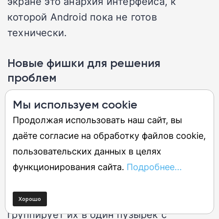
экране это анархия интерфейса, к
которой Android пока не готов
технически.
Новые фишки для решения
проблем
Мы используем cookie
Google уже тестирует механизмы
Продолжая использовать наш сайт, вы
приоритетных уведомлений именно для
даёте согласие на обработку файлов cookie,
завершенных задач ИИ, чтобы ответ не
пользовательских данных в целях
терялся в шуме. Также в бета-версиях
функционирования сайта.
Подробнее...
появилась интеллектуальная
кластеризация: если вы свернули
несколько чатов с Gemini, система
группирует их в один пузырек с