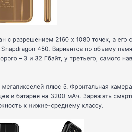
ан с разрешением 2160 х 1080 точек, а его
Snapdragon 450. Вариантов по объему памят
орого – 3 и 32 Гбайт, у третьего, самого на
6 мегапикселей плюс 5. Фронтальная камер
ев и батарея на 3200 мАч. Заряжать смарт
ежность к нижне-среднему классу.