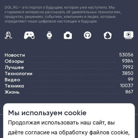
DGL.RU – это портал о будущем, которое уже наступило. Мы
стараемся интересно рассказать об удивительных технологиях,
продуктах, решениях, событиях, компаниях и людях, которые
определяют наше цифровое настоящее и будущее.
Новости
53056
Обзоры
9384
Лучшее
7992
Технологии
3850
Видео
99
Техника
10037
Жизнь
867
ПОДПИСКА
РЕКЛАМА
КОНТАКТЫ
КАРТА САЙТА
ТЭГИ
Мы используем cookie
Продолжая использовать наш сайт, вы
Средство массовой информации «DGL.RU — Цифровой мир» (www.dgl.ru).
Реестровая запись средства массовой информации (СМИ) сетевого издания ЭЛ №
даёте согласие на обработку файлов cookie,
ФС 77 - 81669, выдано Роскомнадзором 27.08.2021. Учредитель: ООО «ДиДжиЭль».
Главный редактор: Шкред Т. В. Телефон редакции +7901-907-1590. Адрес
электронной почты редакции: info@dgl.ru. Возрастная маркировка: 12+.