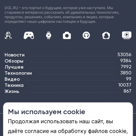
DGL.RU – это портал о будущем, которое уже наступило. Мы
стараемся интересно рассказать об удивительных технологиях,
продуктах, решениях, событиях, компаниях и людях, которые
определяют наше цифровое настоящее и будущее.
Новости
53056
Обзоры
9384
Лучшее
7992
Технологии
3850
Видео
99
Техника
10037
Жизнь
867
ПОДПИСКА
РЕКЛАМА
КОНТАКТЫ
КАРТА САЙТА
ТЭГИ
Мы используем cookie
Продолжая использовать наш сайт, вы
Средство массовой информации «DGL.RU — Цифровой мир» (www.dgl.ru).
Реестровая запись средства массовой информации (СМИ) сетевого издания ЭЛ №
даёте согласие на обработку файлов cookie,
ФС 77 - 81669, выдано Роскомнадзором 27.08.2021. Учредитель: ООО «ДиДжиЭль».
Главный редактор: Шкред Т. В. Телефон редакции +7901-907-1590. Адрес