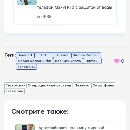
телефон Maxvi R10 с защитой от воды
по IP68
Теги:
Android
LTE
Xiaomi
Xiaomi Redmi 5
0
Xiaomi Redmi 5 Plus
Две SIM-карты
Китай
Телефоны
Технологии
Операционные системы
Техника
Смартфоны
Телефоны
Смотрите также:
Apple забирает половину мировой