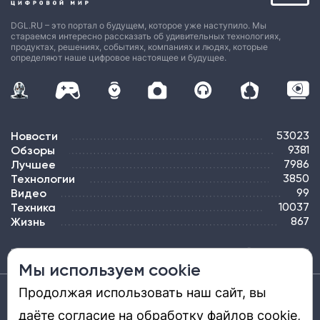
DGL.RU – это портал о будущем, которое уже наступило. Мы
стараемся интересно рассказать об удивительных технологиях,
продуктах, решениях, событиях, компаниях и людях, которые
определяют наше цифровое настоящее и будущее.
Новости
53023
Обзоры
9381
Лучшее
7986
Технологии
3850
Видео
99
Техника
10037
Жизнь
867
ПОДПИСКА
РЕКЛАМА
КОНТАКТЫ
КАРТА САЙТА
ТЭГИ
Мы используем cookie
Продолжая использовать наш сайт, вы
Средство массовой информации «DGL.RU — Цифровой мир» (www.dgl.ru).
Реестровая запись средства массовой информации (СМИ) сетевого издания ЭЛ №
даёте согласие на обработку файлов cookie,
ФС 77 - 81669, выдано Роскомнадзором 27.08.2021. Учредитель: ООО «ДиДжиЭль».
Главный редактор: Шкред Т. В. Телефон редакции +7901-907-1590. Адрес