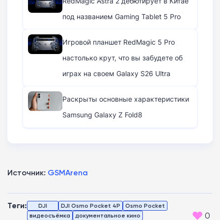
RedMagic Astra 2 дебютирует в Китае
под названием Gaming Tablet 5 Pro
Игровой планшет RedMagic 5 Pro
настолько крут, что вы забудете об
играх на своем Galaxy S26 Ultra
Раскрыты основные характеристики
Samsung Galaxy Z Fold8
Источник:
GSMArena
Теги:
DJI
DJI Osmo Pocket 4P
Osmo Pocket
0
видеосъёмка
документальное кино