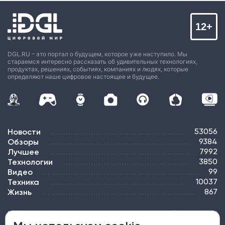
12+
DGL.RU – это портал о будущем, которое уже наступило. Мы
стараемся интересно рассказать об удивительных технологиях,
продуктах, решениях, событиях, компаниях и людях, которые
определяют наше цифровое настоящее и будущее.
Новости
53056
Обзоры
9384
Лучшее
7992
Технологии
3850
Видео
99
Техника
10037
Жизнь
867
ПОДПИСКА
РЕКЛАМА
КОНТАКТЫ
КАРТА САЙТА
ТЭГИ