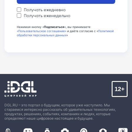
Получать ежедневно
Получать еженедельно
Нажимая кнопку «
Подписаться
», вы принимаете
«Пользовательское соглашение»
и даёте согласие с «
Политикой
обработки персональных данных
»
12+
DGL.RU – это портал о будущем, которое уже наступило. Мы
стараемся интересно рассказать об удивительных технологиях,
продуктах, решениях, событиях, компаниях и людях, которые
определяют наше цифровое настоящее и будущее.