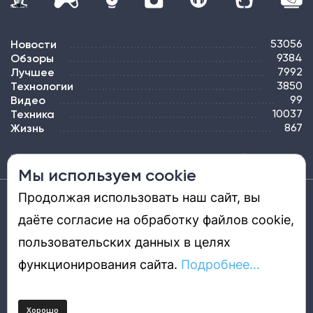
Новости
53056
Обзоры
9384
Лучшее
7992
Технологии
3850
Видео
99
Техника
10037
Жизнь
867
ПОДПИСКА
РЕКЛАМА
КОНТАКТЫ
КАРТА САЙТА
ТЭГИ
Мы используем cookie
Продолжая использовать наш сайт, вы
Средство массовой информации «DGL.RU — Цифровой мир» (www.dgl.ru).
Реестровая запись средства массовой информации (СМИ) сетевого издания ЭЛ №
даёте согласие на обработку файлов cookie,
ФС 77 - 81669, выдано Роскомнадзором 27.08.2021. Учредитель: ООО «ДиДжиЭль».
Главный редактор: Шкред Т. В. Телефон редакции +7901-907-1590. Адрес
электронной почты редакции: info@dgl.ru. Возрастная маркировка: 12+.
пользовательских данных в целях
Перепечатка материалов и использование их в любой форме, в том числе и в
электронных СМИ, возможны только с письменного разрешения редакции.
Редакция не несет ответственности за достоверность информации,
функционирования сайта.
Подробнее...
содержащейся в рекламных объявлениях. Редакция не предоставляет
справочной информации.
© DGL.RU — Цифровой мир, 2015—2026
Пользовательское соглашение