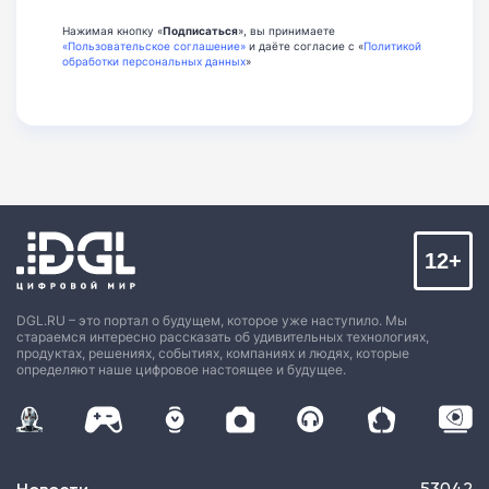
Нажимая кнопку «
Подписаться
», вы принимаете
«Пользовательское соглашение»
и даёте согласие с «
Политикой
обработки персональных данных
»
12+
DGL.RU – это портал о будущем, которое уже наступило. Мы
стараемся интересно рассказать об удивительных технологиях,
продуктах, решениях, событиях, компаниях и людях, которые
определяют наше цифровое настоящее и будущее.
53042