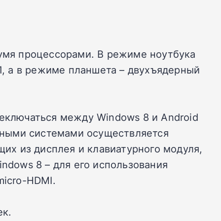
вумя процессорами. В режиме ноутбука
.1, а в режиме планшета – двухъядерный
реключаться между Windows 8 и Android
нными системами осуществляется
щих из дисплея и клавиатурного модуля,
indows 8 – для его использования
micro-HDMI.
ек.