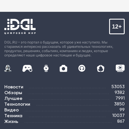
12+
DGL.RU – это портал о будущем, которое уже наступило. Мы
стараемся интересно рассказать об удивительных технологиях,
продуктах, решениях, событиях, компаниях и людях, которые
определяют наше цифровое настоящее и будущее.
Новости
53053
Обзоры
9382
Лучшее
7991
Технологии
3850
Видео
99
Техника
10037
Жизнь
867