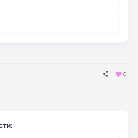
0
сти: