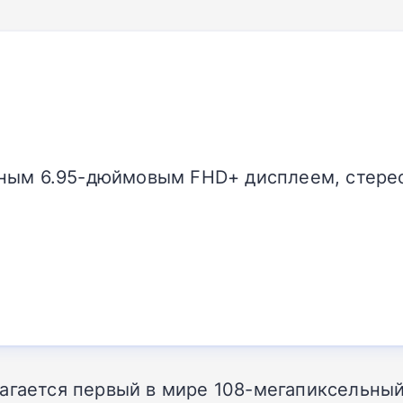
ным 6.95-дюймовым FHD+ дисплеем, стере
агается первый в мире 108-мегапиксельны