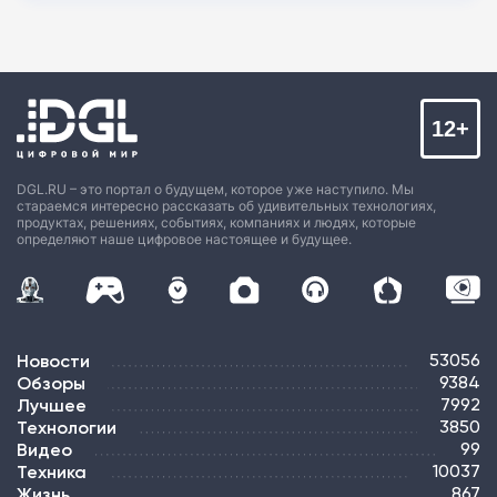
12+
DGL.RU – это портал о будущем, которое уже наступило. Мы
стараемся интересно рассказать об удивительных технологиях,
продуктах, решениях, событиях, компаниях и людях, которые
определяют наше цифровое настоящее и будущее.
Новости
53056
Обзоры
9384
Лучшее
7992
Технологии
3850
Видео
99
Техника
10037
Жизнь
867