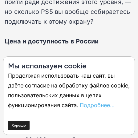
пойти ради достижения этого уровня, —
но сколько PS5 вы вообще собираетесь
подключать к этому экрану?
Цена и доступность в России
Телевизоры Amazon Fire TV официально
Мы используем cookie
в России никогда не продавались, и
Продолжая использовать наш сайт, вы
найти их в наличии крайне сложно.
даёте согласие на обработку файлов cookie,
Основной способ покупки — заказ через
пользовательских данных в целях
сервисы-посредники (например,
функционирования сайта.
Подробнее...
CDEK.Shopping или частных байеров) из
США или Европы. Цена с учетом
доставки и пошлин может составлять