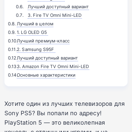
Лучший доступный вариант
3. Fire TV Omni Mini-LED
Лучший в целом
1. LG OLED G5 󠁩󠁩󠁩󠁩󠁩󠁩
Лучший премиум-класс
2. Samsung S95F 󠁩󠁩󠁩󠁩󠁩󠁩
Лучший доступный вариант
3. Amazon Fire TV Omni Mini-LED
Основные характеристики
Хотите один из лучших телевизоров для
Sony PS5? Вы попали по адресу!
PlayStation 5 — это великолепная
консоль с отличными играми, и на