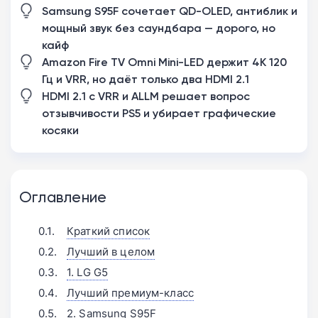
Samsung S95F сочетает QD-OLED, антиблик и
мощный звук без саундбара — дорого, но
кайф
Amazon Fire TV Omni Mini-LED держит 4K 120
Гц и VRR, но даёт только два HDMI 2.1
HDMI 2.1 с VRR и ALLM решает вопрос
отзывчивости PS5 и убирает графические
косяки
Оглавление
Краткий список
Лучший в целом
1. LG G5
Лучший премиум-класс
2. Samsung S95F