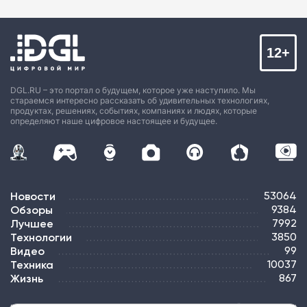
12+
DGL.RU – это портал о будущем, которое уже наступило. Мы
стараемся интересно рассказать об удивительных технологиях,
продуктах, решениях, событиях, компаниях и людях, которые
определяют наше цифровое настоящее и будущее.
Новости
53064
Обзоры
9384
Лучшее
7992
Технологии
3850
Видео
99
Техника
10037
Жизнь
867