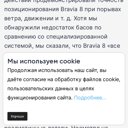
позиционирования Bravia 8 при порывах
ветра, движении и т. д. Хотя мы
обнаружили недостаток басов по
сравнению со специализированной
системой, мы сказали, что Bravia 8 «все
еще более захватывающая, чем
Мы используем cookie
большинство других звуковых систем
Продолжая использовать наш сайт, вы
для телевизоров».
даёте согласие на обработку файлов cookie,
пользовательских данных в целях
Bravia 8 также обеспечивает
функционирования сайта.
Подробнее...
изображение, предлагая превосходный
контраст и яркие цвета, которые вы
ожидаете от OLED-телевизора, а также
реалистичные детали. Несмотря на