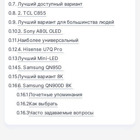
Лучший доступный вариант
2. TCL C855
Лучший вариант для большинства людей
3. Sony A80L OLED 󠁩󠁩󠁩󠁩󠁩󠁩
Наиболее универсальный
4. Hisense U7Q Pro 󠁩󠁩󠁩󠁩󠁩󠁩
Лучший Mini-LED
5. Samsung QN95D 󠁩󠁩󠁩󠁩󠁩󠁩
Лучший вариант 8K
6. Samsung QN900D 8K 󠁩󠁩󠁩󠁩󠁩󠁩
Почетные упоминания
Как выбрать
Часто задаваемые вопросы