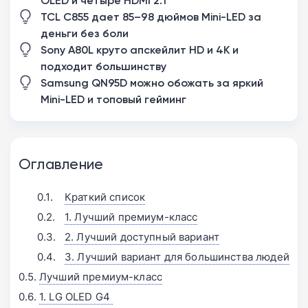
OLED и четыре HDMI 2.1
TCL C855 дает 85–98 дюймов Mini-LED за
деньги без боли
Sony A80L круто апскейлит HD и 4K и
подходит большинству
Samsung QN95D можно обожать за яркий
Mini-LED и топовый гейминг
Оглавление
Краткий список
1. Лучший премиум-класс
2. Лучший доступный вариант
3. Лучший вариант для большинства людей
Лучший премиум-класс
1. LG OLED G4 󠁩󠁩󠁩󠁩󠁩󠁩