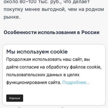
около 80–100 тыс. руб., что делает
покупку менее выгодной, чем на родном
рынке.
Особенности использования в России
Использование телевизора Amazon в РФ
Мы используем cookie
сопряжено с большими неудобствами.
Продолжая использовать наш сайт, вы
Интерфейс Fire OS, скорее всего, будет
даёте согласие на обработку файлов cookie,
на английском языке, а голосовой
пользовательских данных в целях
ассистент Alexa не понимает по-русски.
функционирования сайта.
Подробнее...
Экосистема Amazon Prime Video, вокруг
которой построен интерфейс,
локального контента там нет. Установка