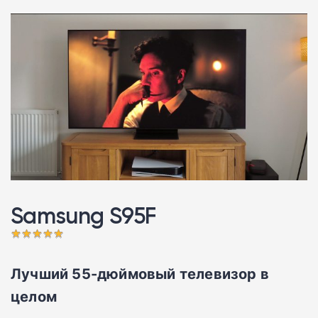
Samsung S95F 󠁩󠁩󠁩󠁩󠁩󠁩
Лучший 55-дюймовый телевизор в
целом