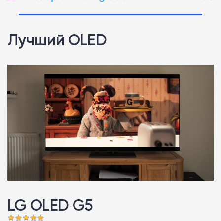
Лучший OLED
LG OLED G5 󠁩󠁩󠁩󠁩󠁩󠁩