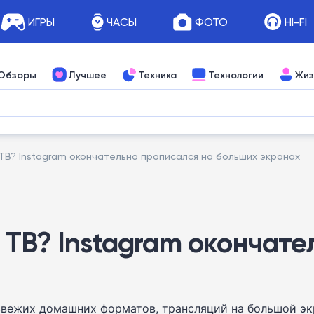
ИГРЫ
ЧАСЫ
ФОТО
HI-FI
Обзоры
Лучшее
Техника
Технологии
Жиз
ТВ? Instagram окончательно прописался на больших экранах
 ТВ? Instagram окончате
 свежих домашних форматов, трансляций на большой эк