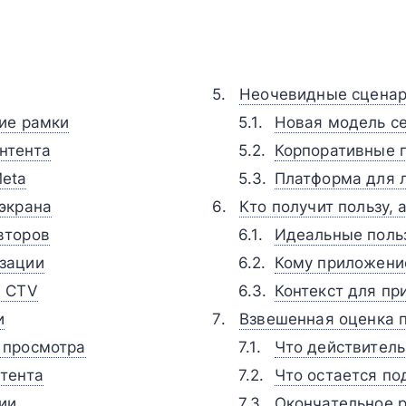
Неочевидные сценар
ие рамки
Новая модель се
нтента
Корпоративные п
eta
Платформа для 
экрана
Кто получит пользу,
второв
Идеальные поль
зации
Кому приложени
е CTV
Контекст для пр
и
Взвешенная оценка 
 просмотра
Что действитель
нтента
Что остается по
ии
Окончательное 