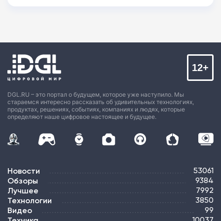
12+
DGL.RU – это портал о будущем, которое уже наступило. Мы
стараемся интересно рассказать об удивительных технологиях,
продуктах, решениях, событиях, компаниях и людях, которые
определяют наше цифровое настоящее и будущее.
Новости
53061
Обзоры
9384
Лучшее
7992
Технологии
3850
Видео
99
Техника
10037