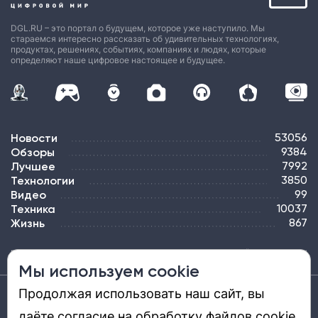
DGL.RU – это портал о будущем, которое уже наступило. Мы
стараемся интересно рассказать об удивительных технологиях,
продуктах, решениях, событиях, компаниях и людях, которые
определяют наше цифровое настоящее и будущее.
Новости
53056
Обзоры
9384
Лучшее
7992
Технологии
3850
Видео
99
Техника
10037
Жизнь
867
ПОДПИСКА
РЕКЛАМА
КОНТАКТЫ
КАРТА САЙТА
ТЭГИ
Мы используем cookie
Продолжая использовать наш сайт, вы
Средство массовой информации «DGL.RU — Цифровой мир» (www.dgl.ru).
Реестровая запись средства массовой информации (СМИ) сетевого издания ЭЛ №
даёте согласие на обработку файлов cookie,
ФС 77 - 81669, выдано Роскомнадзором 27.08.2021. Учредитель: ООО «ДиДжиЭль».