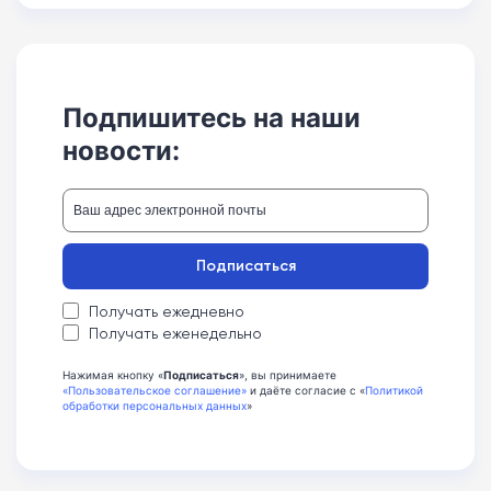
Подпишитесь на наши
новости:
Подписаться
Получать ежедневно
Получать еженедельно
Нажимая кнопку «
Подписаться
», вы принимаете
«Пользовательское соглашение»
и даёте согласие с «
Политикой
обработки персональных данных
»