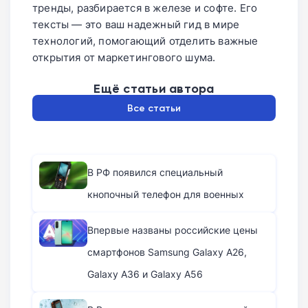
тренды, разбирается в железе и софте. Его
тексты — это ваш надежный гид в мире
технологий, помогающий отделить важные
открытия от маркетингового шума.
Ещё статьи автора
Все статьи
В РФ появился специальный
кнопочный телефон для военных
Впервые названы российские цены
смартфонов Samsung Galaxy A26,
Galaxy A36 и Galaxy A56