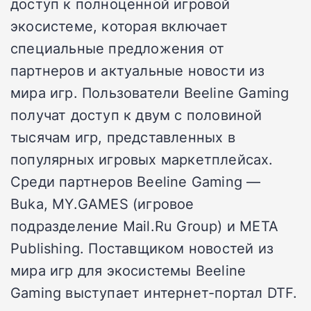
доступ к полноценной игровой
экосистеме, которая включает
специальные предложения от
партнеров и актуальные новости из
мира игр. Пользователи Beeline Gaming
получат доступ к двум с половиной
тысячам игр, представленных в
популярных игровых маркетплейсах.
Среди партнеров Beeline Gaming —
Buka, MY.GAMES (игровое
подразделение Mail.Ru Group) и META
Publishing. Поставщиком новостей из
мира игр для экосистемы Beeline
Gaming выступает интернет-портал DTF.