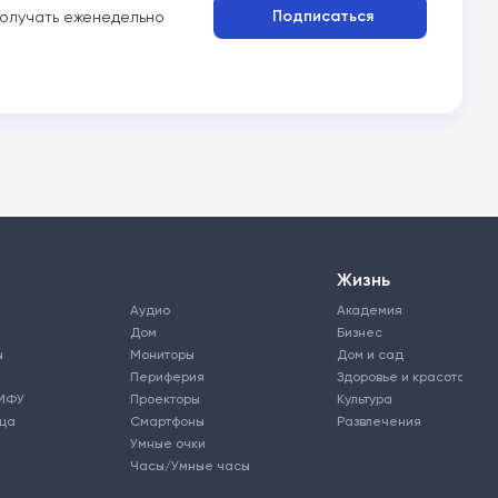
Подписаться
олучать еженедельно
Жизнь
Аудио
Академия
Дом
Бизнес
ы
Мониторы
Дом и сад
Периферия
Здоровье и красота
МФУ
Проекторы
Культура
ьца
Смартфоны
Развлечения
Умные очки
Часы/Умные часы