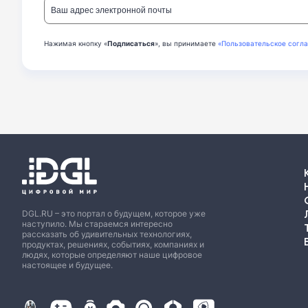
Нажимая кнопку «
Подписаться
», вы принимаете
«Пользовательское согл
DGL.RU – это портал о будущем, которое уже
наступило. Мы стараемся интересно
рассказать об удивительных технологиях,
продуктах, решениях, событиях, компаниях и
людях, которые определяют наше цифровое
настоящее и будущее.