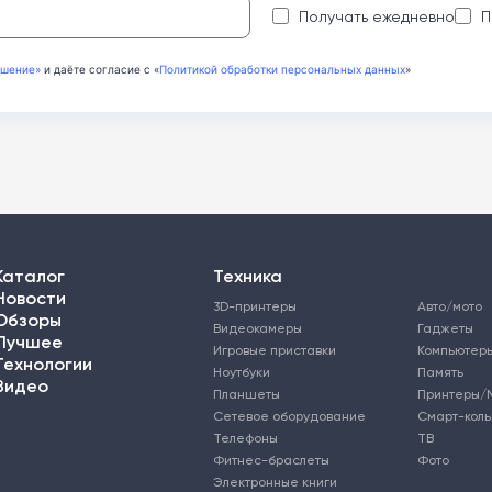
Получать ежедневно
П
ашение»
и даёте согласие с «
Политикой обработки персональных данных
»
Каталог
Техника
Новости
3D-принтеры
Авто/мото
Обзоры
Видеокамеры
Гаджеты
Лучшее
Игровые приставки
Компьютер
Технологии
Ноутбуки
Память
Видео
Планшеты
Принтеры/
Сетевое оборудование
Смарт-кол
Телефоны
ТВ
Фитнес-браслеты
Фото
Электронные книги