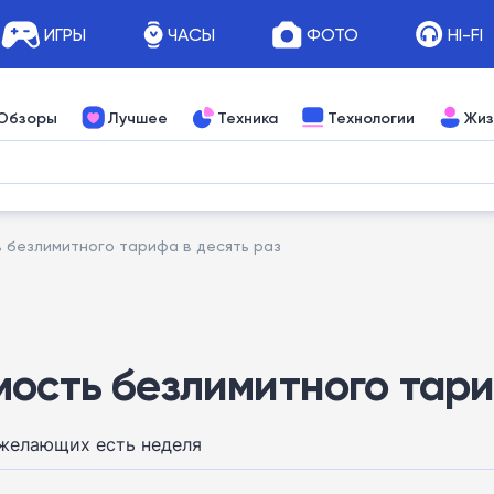
ИГРЫ
ЧАСЫ
ФОТО
HI-FI
Обзоры
Лучшее
Техника
Технологии
Жиз
ь безлимитного тарифа в десять раз
ость безлимитного тари
 желающих есть неделя