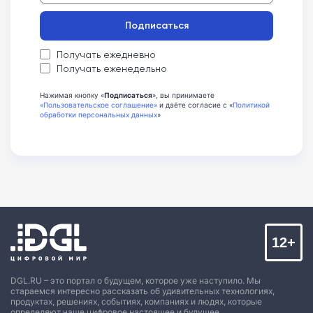
Подписаться
Получать ежедневно
Получать еженедельно
Нажимая кнопку «
Подписаться
», вы принимаете
«Пользовательское соглашение»
и даёте согласие с «
Политикой
обработки персональных данных
»
12+
DGL.RU – это портал о будущем, которое уже наступило. Мы
стараемся интересно рассказать об удивительных технологиях,
продуктах, решениях, событиях, компаниях и людях, которые
определяют наше цифровое настоящее и будущее.