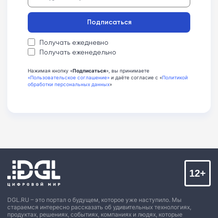
Подписаться
Получать ежедневно
Получать еженедельно
Нажимая кнопку «
Подписаться
», вы принимаете
«Пользовательское соглашение»
и даёте согласие с «
Политикой
обработки персональных данных
»
12+
DGL.RU – это портал о будущем, которое уже наступило. Мы
стараемся интересно рассказать об удивительных технологиях,
продуктах, решениях, событиях, компаниях и людях, которые