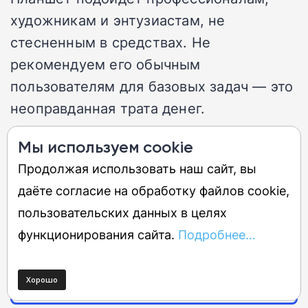
художникам и энтузиастам, не
стесненным в средствах. Не
рекомендуем его обычным
пользователям для базовых задач — это
неоправданная трата денег.
Мы используем cookie
Вердикт: да, с оговорками.
Это
Продолжая использовать наш сайт, вы
великолепное устройство, но его
даёте согласие на обработку файлов cookie,
потенциал нужен далеко не всем.
пользовательских данных в целях
функционирования сайта.
Подробнее...
ЧИТАЙТЕ НАШ ПОЛНЫЙ ОБЗОР
APPLE IPAD PRO 11 (M5)