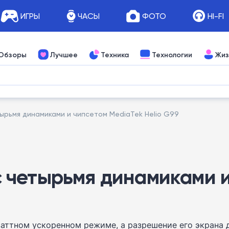
ИГРЫ
ЧАСЫ
ФОТО
HI-FI
Обзоры
Лучшее
Техника
Технологии
Жиз
етырьмя динамиками и чипсетом MediaTek Helio G99
т с четырьмя динамиками
аттном ускоренном режиме, а разрешение его экрана д