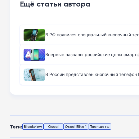
Ещё статьи автора
В РФ появился специальный кнопочный те
Впервые названы российские цены смартфо
В России представлен кнопочный телефон M
Теги:
Blackview
Oscal
Oscal Elite 1
Планшеты