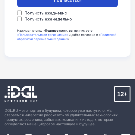
Подписаться
Получать ежедневно
Получать еженедельно
Нажимая кнопку «
Подписаться
», вы принимаете
«Пользовательское соглашение»
и даёте согласие с «
Политикой
обработки персональных данных
»
12+
DGL.RU – это портал о будущем, которое уже наступило. Мы
стараемся интересно рассказать об удивительных технологиях,
продуктах, решениях, событиях, компаниях и людях, которые
определяют наше цифровое настоящее и будущее.