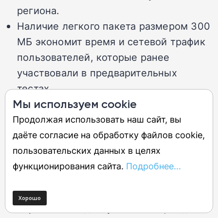
региона.
Наличие легкого пакета размером 300
МБ экономит время и сетевой трафик
пользователей, которые ранее
участвовали в предварительных
тестах.
Мы используем cookie
Минусы
Продолжая использовать наш сайт, вы
даёте согласие на обработку файлов cookie,
Огромный объем дистрибутива в 4 ГБ
пользовательских данных в целях
вынуждает владельцев базовых
функционирования сайта.
Подробнее...
версий Galaxy S23 долго ждать
окончания процесса загрузки файлов.
Ограничение доступности софта для