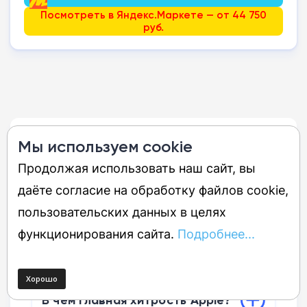
Посмотреть в Яндекс.Маркете — от 44 750
руб.
Мы используем cookie
Вопросы и ответы
Продолжая использовать наш сайт, вы
Открыть все
даёте согласие на обработку файлов cookie,
пользовательских данных в целях
Что означает название Neo?
функционирования сайта.
Подробнее...
Это слово переводится как «новый». По
Изменится ли внешний вид?
замыслу руководства Apple, оно должно
символизировать полное
Внешность планшета останется
переосмысление продукта. Такое имя
В чем главная хитрость Apple?
прежней. Корпус, экраны и модули