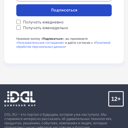
Подписаться
Получать ежедневно
Получать еженедельно
Нажимая кнопку «
Подписаться
», вы принимаете
«Пользовательское соглашение»
и даёте согласие с «
Политикой
обработки персональных данных
»
12+
DGL.RU – это портал о будущем, которое уже наступило. Мы
стараемся интересно рассказать об удивительных технологиях,
продуктах, решениях, событиях, компаниях и людях, которые
определяют наше цифровое настоящее и будущее.