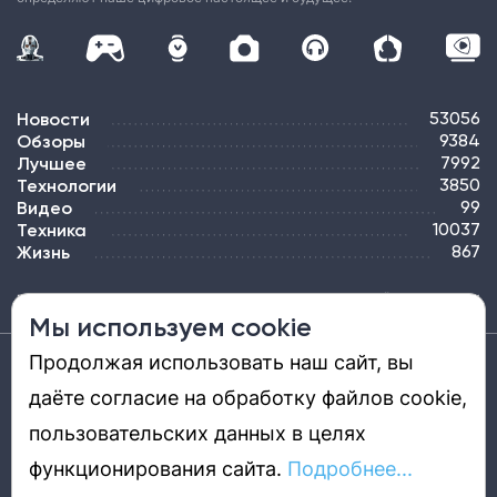
Новости
53056
Обзоры
9384
Лучшее
7992
Технологии
3850
Видео
99
Техника
10037
Жизнь
867
ПОДПИСКА
РЕКЛАМА
КОНТАКТЫ
КАРТА САЙТА
ТЭГИ
Мы используем cookie
Продолжая использовать наш сайт, вы
Средство массовой информации «DGL.RU — Цифровой мир» (www.dgl.ru).
Реестровая запись средства массовой информации (СМИ) сетевого издания ЭЛ №
даёте согласие на обработку файлов cookie,
ФС 77 - 81669, выдано Роскомнадзором 27.08.2021. Учредитель: ООО «ДиДжиЭль».
Главный редактор: Шкред Т. В. Телефон редакции +7901-907-1590. Адрес
электронной почты редакции: info@dgl.ru. Возрастная маркировка: 12+.
пользовательских данных в целях
Перепечатка материалов и использование их в любой форме, в том числе и в
электронных СМИ, возможны только с письменного разрешения редакции.
Редакция не несет ответственности за достоверность информации,
функционирования сайта.
Подробнее...
содержащейся в рекламных объявлениях. Редакция не предоставляет
справочной информации.