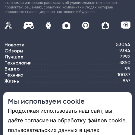
стараемся интересно рассказать об удивительных технологиях,
продуктах, решениях, событиях, компаниях и людях, которые
определяют наше цифровое настоящее и будущее.
Новости
53064
Обзоры
9384
Лучшее
7992
Технологии
3850
Видео
99
Техника
10037
Жизнь
867
ПОДПИСКА
РЕКЛАМА
КОНТАКТЫ
КАРТА САЙТА
ТЭГИ
Мы используем cookie
Продолжая использовать наш сайт, вы
Средство массовой информации «DGL.RU — Цифровой мир» (www.dgl.ru).
Реестровая запись средства массовой информации (СМИ) сетевого издания ЭЛ №
даёте согласие на обработку файлов cookie,
ФС 77 - 81669, выдано Роскомнадзором 27.08.2021. Учредитель: ООО «ДиДжиЭль».
Главный редактор: Шкред Т. В. Телефон редакции +7901-907-1590. Адрес
электронной почты редакции: info@dgl.ru. Возрастная маркировка: 12+.
пользовательских данных в целях
Перепечатка материалов и использование их в любой форме, в том числе и в
электронных СМИ, возможны только с письменного разрешения редакции.