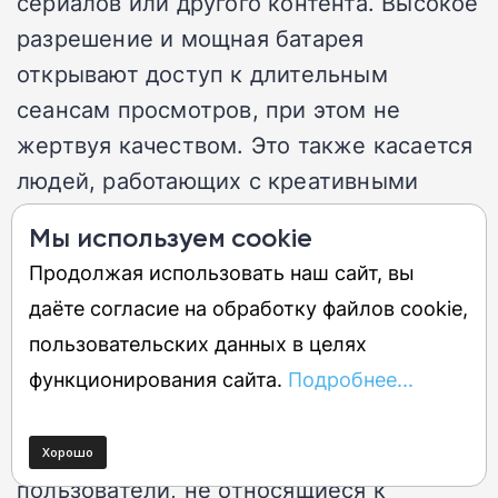
сериалов или другого контента. Высокое
разрешение и мощная батарея
открывают доступ к длительным
сеансам просмотров, при этом не
жертвуя качеством. Это также касается
людей, работающих с креативными
проектами или получающих
Мы используем cookie
образование, поскольку станция может
Продолжая использовать наш сайт, вы
работать как универсальный
даёте согласие на обработку файлов cookie,
инструмент.
пользовательских данных в целях
функционирования сайта.
Подробнее...
Необходимость в каждом сегменте
С другой стороны, увлеченные
пользователи, не относящиеся к