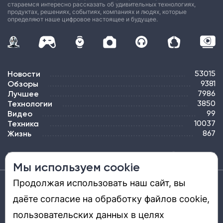
стараемся интересно рассказать об удивительных технологиях,
продуктах, решениях, событиях, компаниях и людях, которые
определяют наше цифровое настоящее и будущее.
Новости
53015
Обзоры
9381
Лучшее
7986
Технологии
3850
Видео
99
Техника
10037
Жизнь
867
ПОДПИСКА
РЕКЛАМА
КОНТАКТЫ
КАРТА САЙТА
ТЭГИ
Мы используем cookie
Продолжая использовать наш сайт, вы
Средство массовой информации «DGL.RU — Цифровой мир» (www.dgl.ru).
Реестровая запись средства массовой информации (СМИ) сетевого издания ЭЛ №
даёте согласие на обработку файлов cookie,
ФС 77 - 81669, выдано Роскомнадзором 27.08.2021. Учредитель: ООО «ДиДжиЭль».
Главный редактор: Шкред Т. В. Телефон редакции +7901-907-1590. Адрес
электронной почты редакции: info@dgl.ru. Возрастная маркировка: 12+.
пользовательских данных в целях
Перепечатка материалов и использование их в любой форме, в том числе и в
электронных СМИ, возможны только с письменного разрешения редакции.