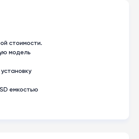
вой стоимости.
ую модель
 установку
oSD емкостью