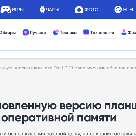
ИГРЫ
ЧАСЫ
ФОТО
HI-FI
Обзоры
Лучшее
Техника
Технологии
Жиз
нную версию планшета Fire HD 10 с увеличенным объемом опе
овленную версию планше
 оперативной памяти
ти без повышения базовой цены, но сохранил остальн