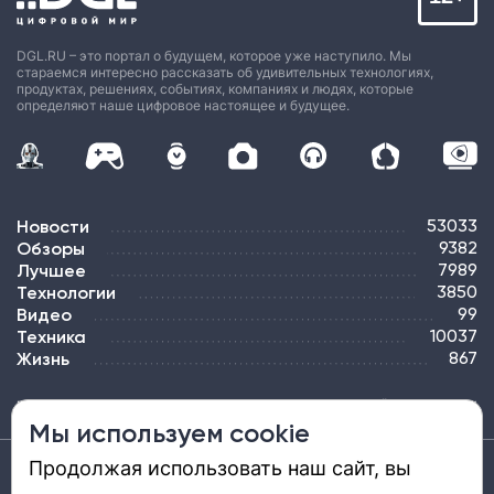
DGL.RU – это портал о будущем, которое уже наступило. Мы
стараемся интересно рассказать об удивительных технологиях,
продуктах, решениях, событиях, компаниях и людях, которые
определяют наше цифровое настоящее и будущее.
Новости
53033
Обзоры
9382
Лучшее
7989
Технологии
3850
Видео
99
Техника
10037
Жизнь
867
ПОДПИСКА
РЕКЛАМА
КОНТАКТЫ
КАРТА САЙТА
ТЭГИ
Мы используем cookie
Продолжая использовать наш сайт, вы
Средство массовой информации «DGL.RU — Цифровой мир» (www.dgl.ru).
Реестровая запись средства массовой информации (СМИ) сетевого издания ЭЛ №