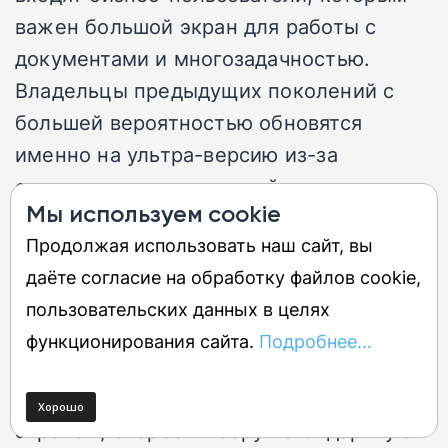
важен большой экран для работы с
документами и многозадачностью.
Владельцы предыдущих поколений с
большей вероятностью обновятся
именно на ультра-версию из-за
существенных улучшений.
Мы используем cookie
Продолжая использовать наш сайт, вы
Кому стоит присмотреться к
даёте согласие на обработку файлов cookie,
базовой модели
пользовательских данных в целях
Пользователи, которые ценят
функционирования сайта.
Подробнее...
компактность и не готовы носить с
собой устройство с большим внешним
экраном, скорее выберут стандартную