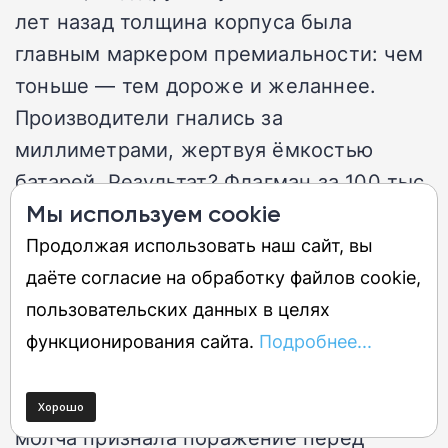
лет назад толщина корпуса была
главным маркером премиальности: чем
тоньше — тем дороже и желаннее.
Производители гнались за
миллиметрами, жертвуя ёмкостью
батарей. Результат? Флагман за 100 тыс.
Мы используем cookie
руб. едва переживал рабочий день.
Продолжая использовать наш сайт, вы
Теперь что-то щёлкнуло. Умные дисплеи
даёте согласие на обработку файлов cookie,
с дикой герцовкой, фоновые ИИ-
пользовательских данных в целях
процессоры, нейросетевая обработка
функционирования сайта.
Подробнее...
фото — всё это требует энергии, и
обмануть физику не вышло. Индустрия
молча признала поражение перед