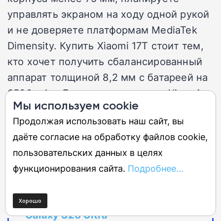
управлять экраном на ходу одной рукой
и не доверяете платформам MediaTek
Dimensity. Купить Xiaomi 17T стоит тем,
кто хочет получить сбалансированный
аппарат толщиной 8,2 мм с батареей на
6500 мАч. Лучше отказаться от Xiaomi
Мы используем cookie
17T Pro тем, кто опасается избыточного
Продолжая использовать наш сайт, вы
веса крупногабаритных мобильных
даёте согласие на обработку файлов cookie,
устройств.
пользовательских данных в целях
функционирования сайта.
Подробнее...
Xiaomi 17T сошел с ума? Новый
«убийца флагманов» по цене
Galaxy S26 Ultra