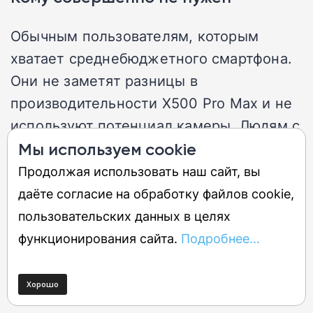
Обычным пользователям, которым
хватает среднебюджетного смартфона.
Они не заметят разницы в
производительности X500 Pro Max и не
используют потенциал камеры. Людям с
маленькими руками или тем, кто носит
Мы используем cookie
телефон в кармане узких джинсов.
Продолжая использовать наш сайт, вы
Покупателям, ограниченным в бюджете,
даёте согласие на обработку файлов cookie,
так как цена X500 Pro Max будет
пользовательских данных в целях
запредельной. Тем, кому важна
функционирования сайта.
Подробнее...
официальная гарантия и локальный
сервис.