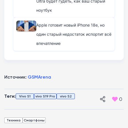
Ultra будет гудеть, как ваш старый
ноутбук
Apple готовит новый iPhone 18e, но
один старый недостаток испортит всё
впечатление
Источник:
GSMArena
Теги:
Vivo S1
vivo S19 Pro
vivo S2
0
Техника
Смартфоны