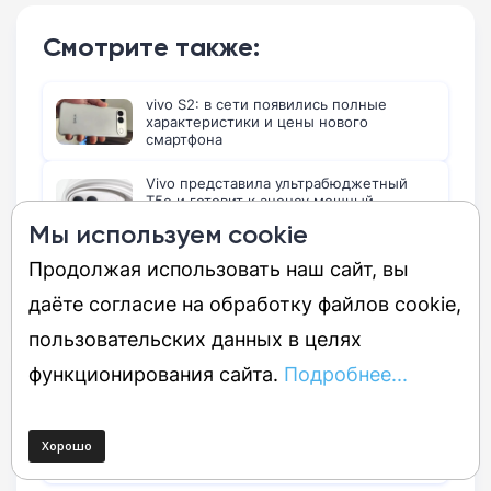
Смотрите также:
vivo S2: в сети появились полные
характеристики и цены нового
смартфона
Vivo представила ультрабюджетный
T5e и готовит к анонсу мощный
субфлагман S2
Мы используем cookie
Продолжая использовать наш сайт, вы
Смартфон Vivo S2 выйдет 6 августа:
дизайн и характеристики утекли в сеть
даёте согласие на обработку файлов cookie,
пользовательских данных в целях
функционирования сайта.
Подробнее...
Популярно:
Утечка тизерного изображения vivo S2
вместе с его характеристиками