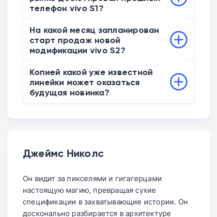
телефон vivo S1?
Этот мобильный аппарат официально
На какой месяц запланирован
вышел на локальный рынок в 2019 году.
старт продаж новой
модификации vivo S2?
Появление устройства на витринах
Копией какой уже известной
коммерческих магазинов ожидается в
линейки может оказаться
июле.
будущая новинка?
В аналитических материалах есть
гипотеза о копировании параметров
серии V.
Джеймс Николс
Он видит за пикселями и гигагерцами
настоящую магию, превращая сухие
спецификации в захватывающие истории. Он
досконально разбирается в архитектуре