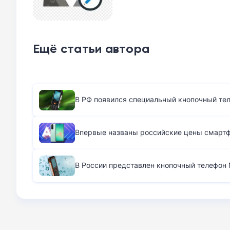
Ещё статьи автора
В РФ появился специальный кнопочный те
Впервые названы российские цены смартфо
В России представлен кнопочный телефон M