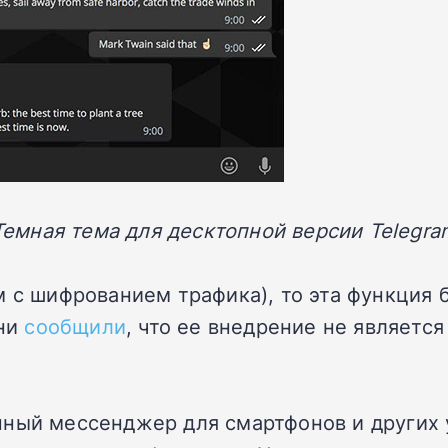
Темная тема для десктопной версии Telegra
 с шифрованием трафика), то эта функция б
они
сообщили
, что ее внедрение не являетс
нный мессенджер для смартфонов и других