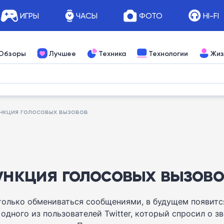
ИГРЫ
ЧАСЫ
ФОТО
HI-FI
Обзоры
Лучшее
Техника
Технологии
Жиз
ункция голосовых вызовов
ункция голосовых вызово
 только обмениваться сообщениями, в будущем появитс
 одного из пользователей Twitter, который спросил о