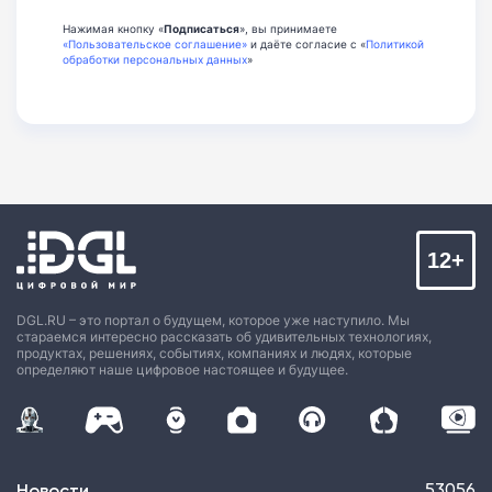
Нажимая кнопку «
Подписаться
», вы принимаете
«Пользовательское соглашение»
и даёте согласие с «
Политикой
обработки персональных данных
»
12+
DGL.RU – это портал о будущем, которое уже наступило. Мы
стараемся интересно рассказать об удивительных технологиях,
продуктах, решениях, событиях, компаниях и людях, которые
определяют наше цифровое настоящее и будущее.
Новости
53056