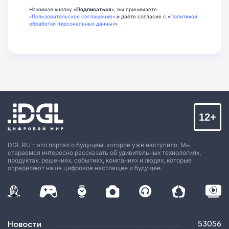
Нажимая кнопку «
Подписаться
», вы принимаете
«Пользовательское соглашение»
и даёте согласие с «
Политикой
обработки персональных данных
»
12+
DGL.RU – это портал о будущем, которое уже наступило. Мы
стараемся интересно рассказать об удивительных технологиях,
продуктах, решениях, событиях, компаниях и людях, которые
определяют наше цифровое настоящее и будущее.
Новости
53056