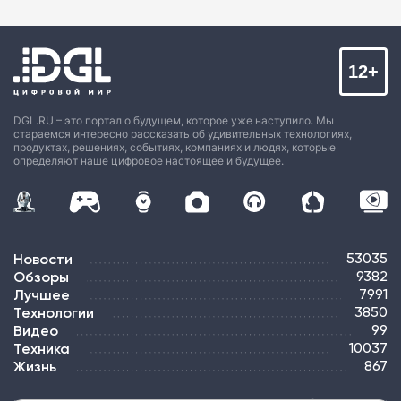
12+
DGL.RU – это портал о будущем, которое уже наступило. Мы
стараемся интересно рассказать об удивительных технологиях,
продуктах, решениях, событиях, компаниях и людях, которые
определяют наше цифровое настоящее и будущее.
Новости
53035
Обзоры
9382
Лучшее
7991
Технологии
3850
Видео
99
Техника
10037
Жизнь
867