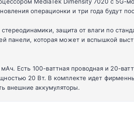
цессором MediaTek Dimensity 7020 с 5G-мо
новления операционки и три года будут пос
стереодинамики, защита от влаги по станда
й панели, которая может и вспышкой высту
 мАч. Есть 100-ваттная проводная и 20-ват
щностью 20 Вт. В комплекте идет фирменны
ть внешние аккумуляторы.