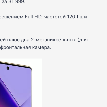
за 31 999.
шением Full HD, частотой 120 Гц и
ией плюс два 2-мегапиксельных (для
 фронтальная камера.