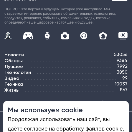
DGL.RU – это портал о будущем, которое уже наступило. Мы
стараемся интересно рассказать об удивительных технологиях,
продуктах, решениях, событиях, компаниях и людях, которые
определяют наше цифровое настоящее и будущее.
Новости
53056
Обзоры
9384
Лучшее
7992
Технологии
3850
Видео
99
Техника
10037
Жизнь
867
ПОДПИСКА
РЕКЛАМА
КОНТАКТЫ
КАРТА САЙТА
ТЭГИ
Мы используем cookie
Продолжая использовать наш сайт, вы
Средство массовой информации «DGL.RU — Цифровой мир» (www.dgl.ru).
Реестровая запись средства массовой информации (СМИ) сетевого издания ЭЛ №
даёте согласие на обработку файлов cookie,
ФС 77 - 81669, выдано Роскомнадзором 27.08.2021. Учредитель: ООО «ДиДжиЭль».
Главный редактор: Шкред Т. В. Телефон редакции +7901-907-1590. Адрес