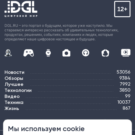
12+
DGL.RU – это портал о будущем, которое уже наступило. Мы
стараемся интересно рассказать об удивительных технологиях,
продуктах, решениях, событиях, компаниях и людях, которые
определяют наше цифровое настоящее и будущее.
Новости
53056
Обзоры
9384
Лучшее
7992
Технологии
3850
Видео
99
Техника
10037
Жизнь
867
ПОДПИСКА
РЕКЛАМА
КОНТАКТЫ
КАРТА САЙТА
ТЭГИ
Мы используем cookie